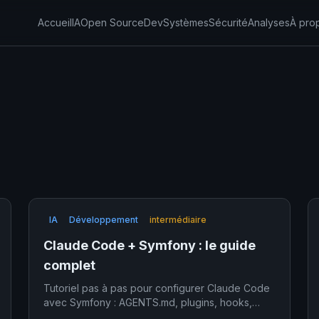
Accueil
IA
Open Source
Dev
Systèmes
Sécurité
Analyses
À pro
IA
Développement
intermédiaire
Claude Code + Symfony : le guide
complet
Tutoriel pas à pas pour configurer Claude Code
avec Symfony : AGENTS.md, plugins, hooks,
mode Plan, AI Skills et Agent Teams.