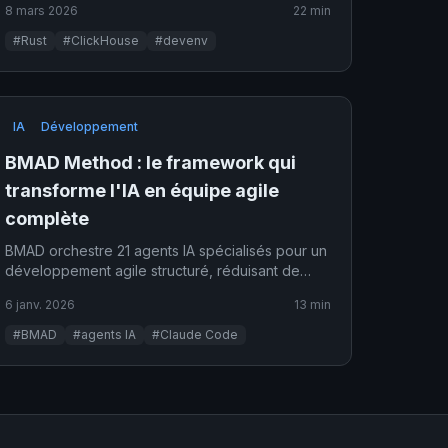
8 mars 2026
22 min
basculement structurel.
#Rust
#ClickHouse
#devenv
IA
Développement
BMAD Method : le framework qui
transforme l'IA en équipe agile
complète
BMAD orchestre 21 agents IA spécialisés pour un
développement agile structuré, réduisant de
90% la consommation de tokens.
6 janv. 2026
13 min
#BMAD
#agents IA
#Claude Code