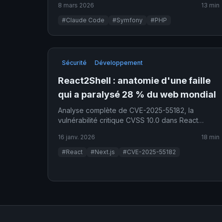
8 mars 2026
13 min
#Claude Code
#Symfony
#PHP
Sécurité
Développement
React2Shell : anatomie d'une faille
qui a paralysé 28 % du web mondial
Analyse complète de CVE-2025-55182, la
vulnérabilité critique CVSS 10.0 dans React
Server Components qui a provoqué une crise
16 janv. 2026
18 min
majeure de cybersécurité.
#React
#Next.js
#CVE-2025-55182