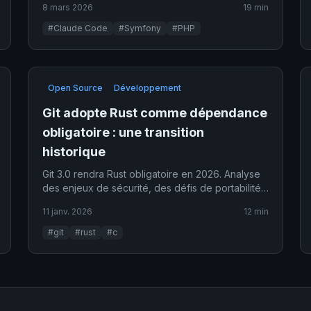
8 mars 2026
19 min
#Claude Code
#Symfony
#PHP
Open Source
Développement
Git adopte Rust comme dépendance
obligatoire : une transition
historique
Git 3.0 rendra Rust obligatoire en 2026. Analyse
des enjeux de sécurité, des défis de portabilité
et des débats qui divisent la communauté.
11 janv. 2026
12 min
#git
#rust
#c