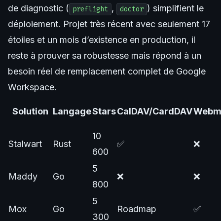
de diagnostic (
,
) simplifient le
preflight
doctor
déploiement. Projet très récent avec seulement 17
étoiles et un mois d’existence en production, il
reste à prouver sa robustesse mais répond à un
besoin réel de remplacement complet de Google
Workspace.
Solution
Langage
Stars
CalDAV/CardDAV
Webma
10
Stalwart
Rust
✅
❌
600
5
Maddy
Go
❌
❌
800
5
Mox
Go
Roadmap
✅
300