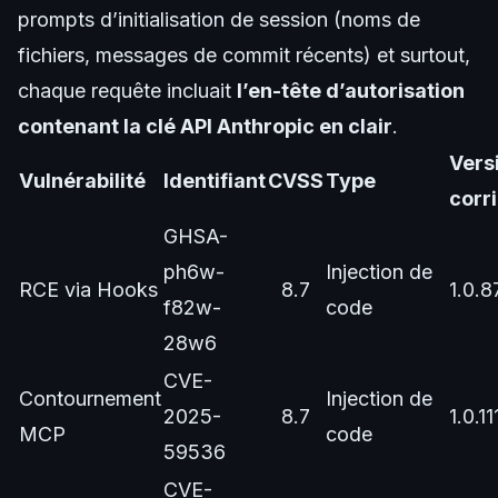
prompts d’initialisation de session (noms de
fichiers, messages de commit récents) et surtout,
chaque requête incluait
l’en-tête d’autorisation
contenant la clé API Anthropic en clair
.
Vers
Vulnérabilité
Identifiant
CVSS
Type
corr
GHSA-
ph6w-
Injection de
RCE via Hooks
8.7
1.0.8
f82w-
code
28w6
CVE-
Contournement
Injection de
2025-
8.7
1.0.11
MCP
code
59536
CVE-