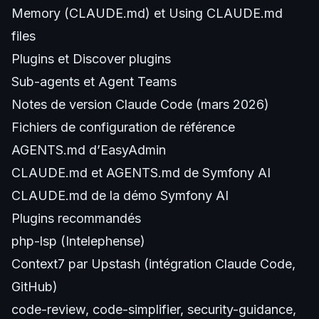
Memory (CLAUDE.md)
et
Using CLAUDE.md
files
Plugins
et
Discover plugins
Sub-agents
et
Agent Teams
Notes de version Claude Code (mars 2026)
Fichiers de configuration de référence
AGENTS.md d’EasyAdmin
CLAUDE.md
et
AGENTS.md
de Symfony AI
CLAUDE.md de la démo Symfony AI
Plugins recommandés
php-lsp (Intelephense)
Context7
par Upstash (
intégration Claude Code
,
GitHub
)
code-review
,
code-simplifier
,
security-guidance
,